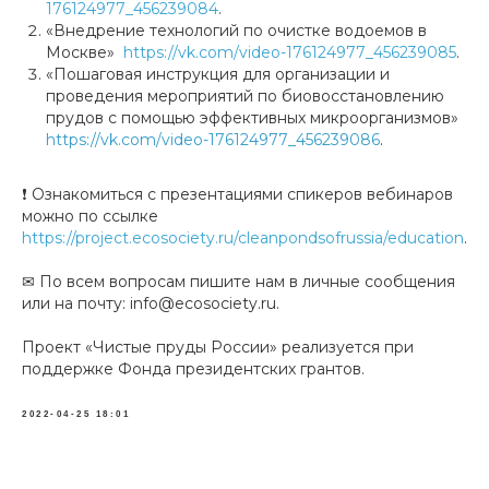
176124977_456239084
.
«Внедрение технологий по очистке водоемов в
Москве»
https://vk.com/video-176124977_456239085
.
«Пошаговая инструкция для организации и
проведения мероприятий по биовосстановлению
прудов с помощью эффективных микроорганизмов»
https://vk.com/video-176124977_456239086
.
❗ Ознакомиться с презентациями спикеров вебинаров
можно по ссылке
https://project.ecosociety.ru/cleanpondsofrussia/education
.
✉ По всем вопросам пишите нам в личные сообщения
или на почту: info@ecosociety.ru.
Проект «Чистые пруды России» реализуется при
поддержке Фонда президентских грантов.
2022-04-25 18:01