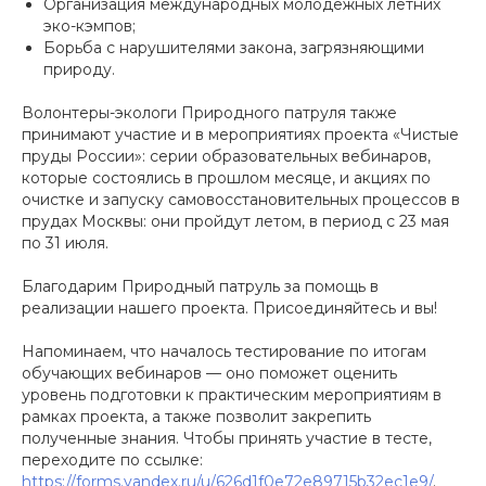
Организация международных молодежных летних
эко-кэмпов;
Борьба с нарушителями закона, загрязняющими
природу.
Волонтеры-экологи Природного патруля также
принимают участие и в мероприятиях проекта «Чистые
пруды России»: серии образовательных вебинаров,
которые состоялись в прошлом месяце, и акциях по
очистке и запуску самовосстановительных процессов в
прудах Москвы: они пройдут летом, в период с 23 мая
по 31 июля.
Благодарим Природный патруль за помощь в
реализации нашего проекта. Присоединяйтесь и вы!
Напоминаем, что началось тестирование по итогам
обучающих вебинаров — оно поможет оценить
уровень подготовки к практическим мероприятиям в
рамках проекта, а также позволит закрепить
полученные знания. Чтобы принять участие в тесте,
переходите по ссылке:
https://forms.yandex.ru/u/626d1f0e72e89715b32ec1e9/
.