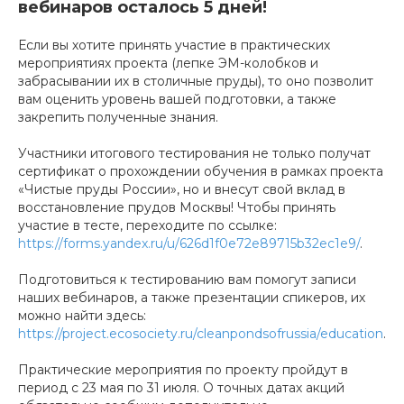
вебинаров осталось 5 дней!
Если вы хотите принять участие в практических
мероприятиях проекта (лепке ЭМ-колобков и
забрасывании их в столичные пруды), то оно позволит
вам оценить уровень вашей подготовки, а также
закрепить полученные знания.
Участники итогового тестирования не только получат
сертификат о прохождении обучения в рамках проекта
«Чистые пруды России», но и внесут свой вклад в
восстановление прудов Москвы! Чтобы принять
участие в тесте, переходите по ссылке:
https://forms.yandex.ru/u/626d1f0e72e89715b32ec1e9/
.
Подготовиться к тестированию вам помогут записи
наших вебинаров, а также презентации спикеров, их
можно найти здесь:
https://project.ecosociety.ru/cleanpondsofrussia/education
.
Практические мероприятия по проекту пройдут в
период с 23 мая по 31 июля. О точных датах акций